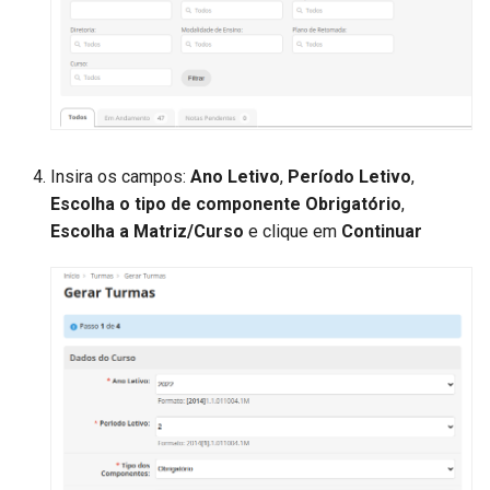
Retroativos de Progressão
Estudos
Formulário de Progressão
Gerenciar Solicitações de
Docente
Empréstimo de Beca
Insira os campos:
Ano Letivo
,
Período Letivo
,
Escolha o tipo de componente Obrigatório​
,
Escolha a Matriz/Curso
e clique em
Continuar