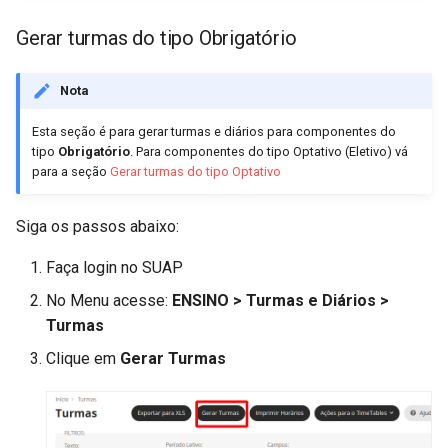
Geração de Informe de
d
Rendimento e Informe
Justificar Faltas
Adicionar Professor
Solicitação de Empréstimo de
Mudança de Turno
Gerar turmas do tipo Obrigatório
o
Complementar
Beca
Localizar Aluno
Trancamento de Período
b
Nota
Geração de Fichas
u
Financeiras
Registro de Equivalência
Registro de TCC
Esta seção é para gerar turmas e diários para componentes do
tipo
Obrigatório
. Para componentes do tipo Optativo (Eletivo) vá
s
Consulta de Fichas
para a seção
Gerar turmas do tipo Optativo​
Requerimentos
c
Financeiras
Solicitações de Usuários
Siga os passos abaixo:
a
Relatório de Contracheques
Faça login no SUAP
Trancamento de Período
Importação de Contracheques
No Menu acesse:
ENSINO > Turmas e Diários >
Emitir Nada Consta
Turmas
Importação de Informes de
Clique em
Gerar Turmas
Retroativos de Progressão
Deferir Proficiência em
(Individual e Coletiva)
Idiomas
Consulta a Informes de
Solicitar Aproveitamento de