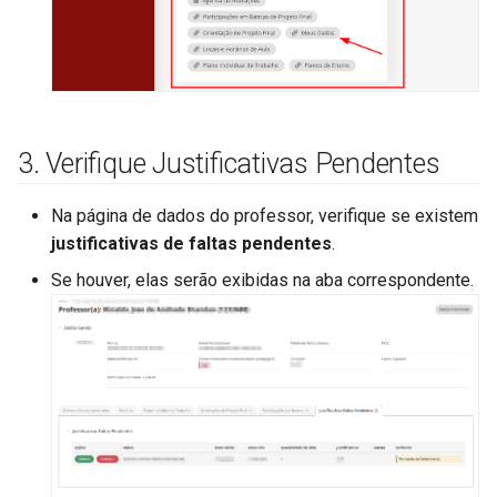
Retroativos de Progressão
Estudos
Formulário de Progressão
Gerenciar Solicitações de
Docente
Empréstimo de Beca
3. Verifique Justificativas Pendentes
Na página de dados do professor, verifique se existem
justificativas de faltas pendentes
.
Se houver, elas serão exibidas na aba correspondente.