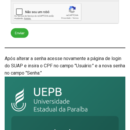
Retroativos de Progressão
Estudos
Formulário de Progressão
Gerenciar Solicitações de
Docente
Empréstimo de Beca
Após alterar a senha acesse novamente a página de login
do SUAP e insira o CPF no campo "Usuário:" e a nova senha
no campo "Senha:"