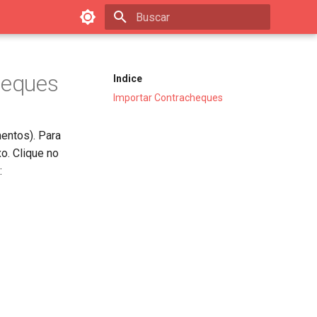
Inicializando busca
heques
Indice
Importar Contracheques
entos). Para
o. Clique no
: