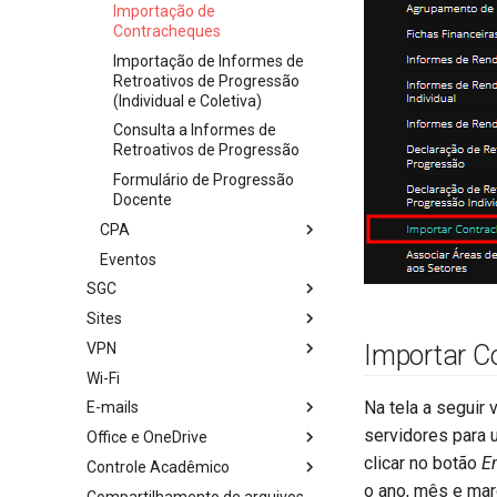
Importação de
Contracheques
Importação de Informes de
Retroativos de Progressão
(Individual e Coletiva)
Consulta a Informes de
Retroativos de Progressão
Formulário de Progressão
Docente
CPA
Eventos
SGC
Sites
VPN
Importar C
Wi-Fi
Na tela a seguir
E-mails
servidores para 
Office e OneDrive
clicar no botão
E
Controle Acadêmico
o ano, mês e ma
Compartilhamento de arquivos