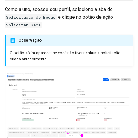
Geração de Informe de
Acesso de membros
d
Rendimento e Informe
externos ao SUAP
Justificar Faltas
Mudança de Turno
Como aluno, acesse seu perfil, selecione a aba de
o
Complementar
e clique no botão de ação
Solicitação de Becas
Localizar Aluno
Trancamento de Período
.
Solicitar Beca
b
Geração de Fichas
u
Financeiras
Registro de Equivalência
Registro de TCC
Observação
s
Consulta de Fichas
O botão só irá aparecer se você não tiver nenhuma solicitação
Requerimentos
criada anteriormente.
c
Financeiras
Solicitações de Usuários
a
Relatório de Contracheques
Trancamento de Período
Importação de Contracheques
Emitir Nada Consta
Importação de Informes de
Retroativos de Progressão
Deferir Proficiência em
(Individual e Coletiva)
Idiomas
Consulta a Informes de
Solicitar Aproveitamento d