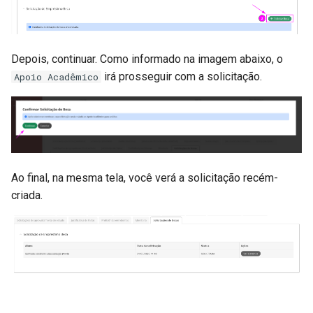
Retroativos de Progressão
Estudos
Formulário de Progressão
Gerenciar Solicitações de
Depois, continuar. Como informado na imagem abaixo, o
Docente
Empréstimo de Beca
irá prosseguir com a solicitação.
Apoio Acadêmico
Ao final, na mesma tela, você verá a solicitação recém-
criada.