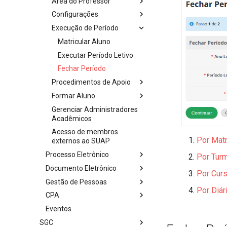
Área do Professor
Configurações
Execução de Período
Matricular Aluno
Executar Período Letivo
Fechar Período
Procedimentos de Apoio
Formar Aluno
Gerenciar Administradores
Acadêmicos
Acesso de membros
Por Matr
externos ao SUAP
Processo Eletrônico
Por Tur
Documento Eletrônico
Por Cur
Gestão de Pessoas
Por Diár
CPA
Eventos
SGC