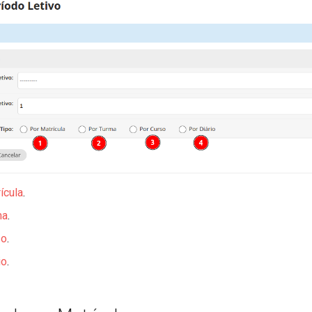
ícula
.
ma
.
so
.
io
.