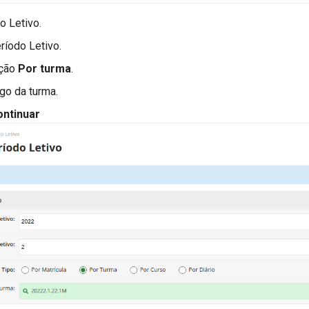
o Letivo.
ríodo Letivo.
pção
Por turma
.
igo da turma.
ontinuar