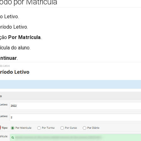
odo por Matrícula
o Letivo.
ríodo Letivo.
pção
Por Matrícula
.
ícula do aluno.
ntinuar
.