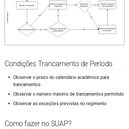
d
Controle Acadêmico
Documento Eletrônico
o
Compartilhamento de
Gestão de Pessoas
b
arquivos com Filesender
u
CPA
Gravação de Vídeos
s
Eventos
c
Waterfox
Condições Trancamento de Período
a
Equipamentos
Observar o prazo do calendário acadêmico para
trancamentos
Observar o número máximo de trancamentos permitido
Observar as exceções previstas no regimento
Como fazer no SUAP?